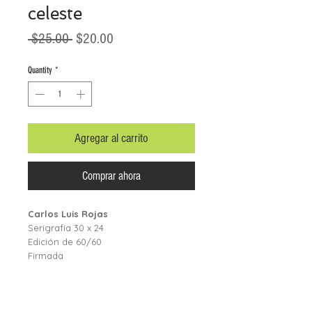
celeste
Regular
Sale
 $25.00 
$20.00
Price
Price
Quantity
*
Agregar al carrito
Comprar ahora
Carlos Luis Rojas
Serigrafía 30 x 24
Edición de 60/60
Firmada