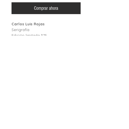
Comprar ahora
Carlos Luis Rojas
Serigrafía
Edición limitada 375
Firmada, Numerada
Grande
71 x 56
Mediano 46 x 35
5K from Chirripó National Park
Rivas de Pérez Zeledón
RESERVATIONS