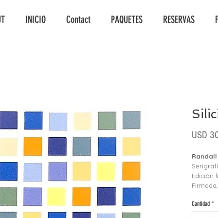
UT
INICIO
Contact
PAQUETES
RESERVAS
Silic
USD 30
Randall
Serigraf
Edición 
Firmada
Cantidad
*