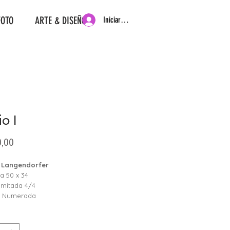
FOTO
ARTE & DISEÑO
Iniciar sesión
io I
Precio
,00
 Langendorfer
ía 50 x 34
limitada 4/4
, Numerada